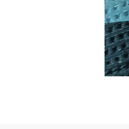
làm tại nh
nhiều độ 
dính cũng 
lớp bảo v
ống) hoặc 