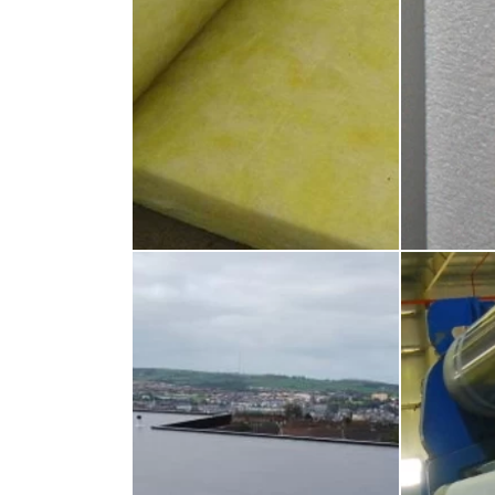
dạng cuộn, tấm hoặc phần ống. Nó
và độ bền 
có nhiều mặt khác nhau như lá nhôm,
giấy bao gói, vv
Vải
Màng Nhựa PVC
Vải địa kỹ
nhiều ứng 
Màng PVC có hai loại chính: được gia
thể được s
cường hoặc không được gia cường
mặt đường.