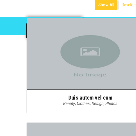
Show All
Develop
GIỚI THIỆU
PORT
Duis autem vel eum
Beauty
,
Clothes
,
Design
,
Photos