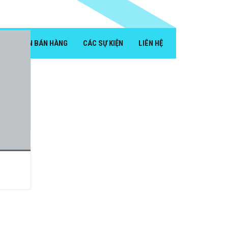
ĐIỀU KIỆN BÁN HÀNG
CÁC SỰ KIỆN
LIÊN HỆ
SHION