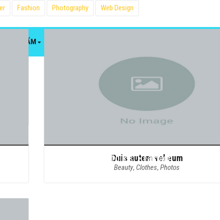
er
Fashion
Photography
Web Design
SẢN PHẨM
NGHIÊN CỨU & PHÁT TRIỂN
NHÃN HIỆU RIÊNG
FOLIO CATEGORY:
FA
Trang chủ
Portfolios
Fashion
Duis autem vel eum
Beauty
,
Clothes
,
Photos